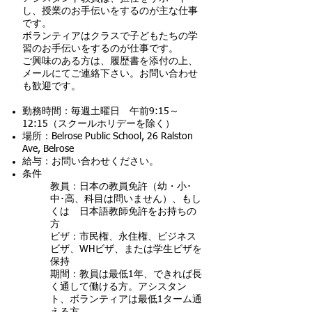
し、授業のお手伝いをするのが主な仕事
です。
ボランティアはクラスで子どもたちの学
習のお手伝いをするのが仕事です。
ご興味のある方は、履歴書を添付の上、
メールにてご連絡下さい。お問い合わせ
も歓迎です。
勤務時間：毎週土曜日 午前9:15～
12:15（スクールホリデーを除く）
場所：Belrose Public School, 26 Ralston
Ave, Belrose
給与：お問い合わせください。
条件
教員：日本の教員免許（幼・小･
中･高、科目は問いません）、もし
くは 日本語教師免許をお持ちの
方
ビザ：市民権、永住権、ビジネス
ビザ、WHビザ、または学生ビザを
保持
期間：教員は最低1年、できれば長
く通して働ける方。アシスタン
ト、ボランティアは最低1ターム通